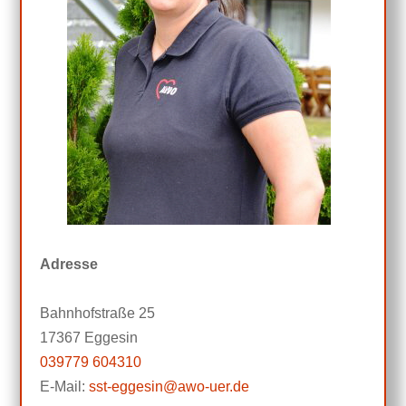
Adresse
Bahnhofstraße 25
17367 Eggesin
039779 604310
E-Mail:
sst-eggesin@awo-uer.de