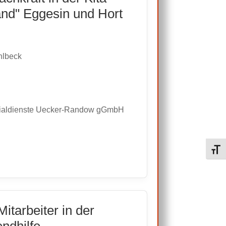
and" Eggesin und Hort
hlbeck
aldienste Uecker-Randow gGmbH
Schri
itarbeiter in der
ndhilfe